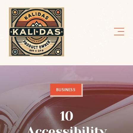
Zum
Inhalt
springen
BUSINESS
10
Accessibility